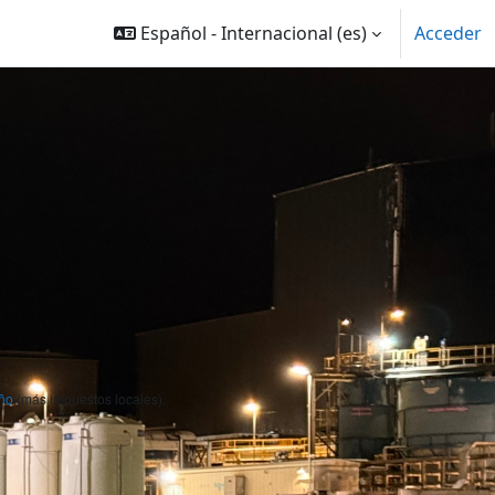
Español - Internacional ‎(es)‎
Acceder
ño
(más impuestos locales).