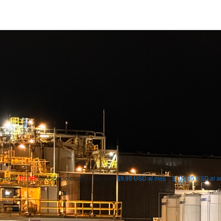
obtenga
¡10 GB!
de espacio en disco por sólo
$9,95 USD al mes
o
$109,95 USD al a