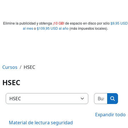
Elimine la publicidad y obtenga
¡10 GB!
de espacio en disco por sólo
$9,95 USD
al mes
o
$109,95 USD al año
(más impuestos locales).
Cursos
HSEC
HSEC
Buscar c
Categorías
Buscar
Expandir todo
Material de lectura seguridad