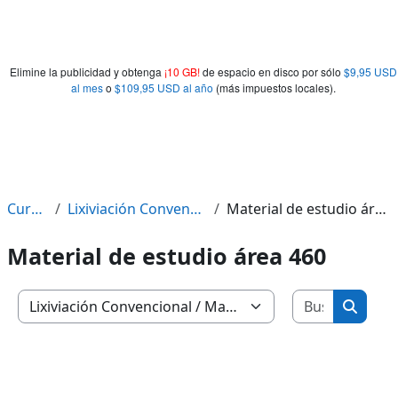
Elimine la publicidad y obtenga
¡10 GB!
de espacio en disco por sólo
$9,95 USD
al mes
o
$109,95 USD al año
(más impuestos locales).
Cursos
Lixiviación Convencional
Material de estudio área 460
Material de estudio área 460
Buscar c
Categorías
Buscar