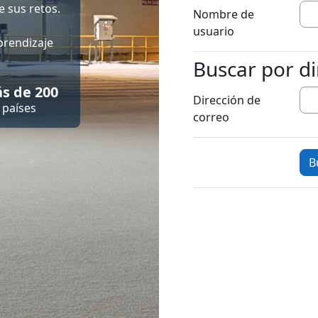
 sus retos.
Nombre de
usuario
prendizaje
Buscar por di
Buscar por dire
s de 200
Dirección de
países
correo