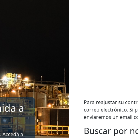
Para reajustar su cont
ida a
correo electrónico. Si 
enviaremos un email co
Buscar por n
Buscar por nom
. Acceda a