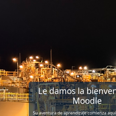
Salta al contenido principal
Le damos la bienven
Moodle
Su aventura de aprendizaje comienza aquí