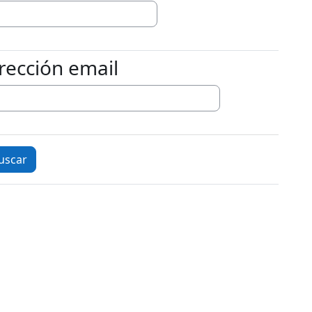
rección email
cción email