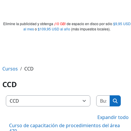
Elimine la publicidad y obtenga
¡10 GB!
de espacio en disco por sólo
$9,95 USD
al mes
o
$109,95 USD al año
(más impuestos locales).
Cursos
CCD
CCD
Buscar c
Categorías
Buscar
Expandir todo
Curso de capacitación de procedimientos del área
470