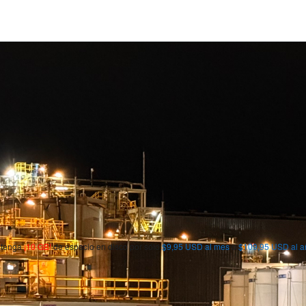
obtenga
¡10 GB!
de espacio en disco por sólo
$9,95 USD al mes
o
$109,95 USD al a