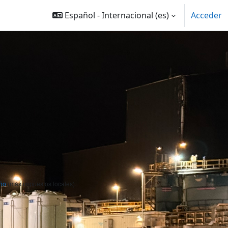
Español - Internacional ‎(es)‎
Acceder
ño
(más impuestos locales).