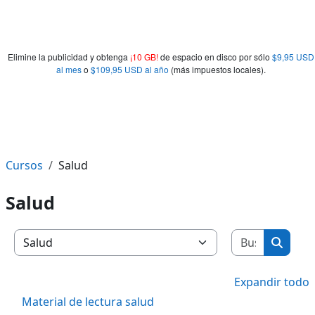
Elimine la publicidad y obtenga
¡10 GB!
de espacio en disco por sólo
$9,95 USD
al mes
o
$109,95 USD al año
(más impuestos locales).
Cursos
Salud
Salud
Buscar c
Categorías
Buscar
Expandir todo
Material de lectura salud